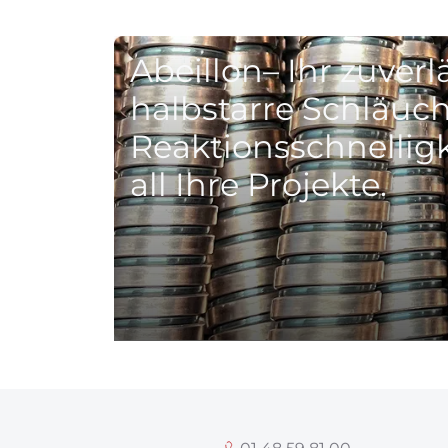
Abeillon– Ihr zuverl
halbstarre Schläuch
Reaktionsschnellig
all Ihre Projekte.