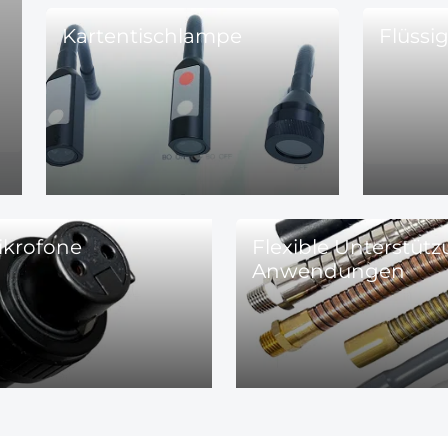
Kartentischlampe
Flüssi
ikrofone
Flexible Unterstütz
Anwendungen