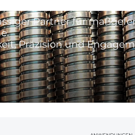
ässiger Partner für maßgefer
e.
keit, Präzision und Engagem