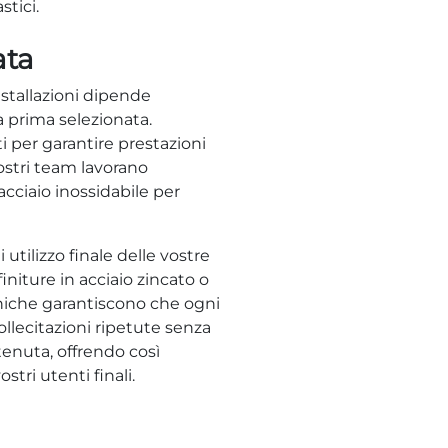
stici.
ata
nstallazioni dipende
 prima selezionata.
i per garantire prestazioni
ostri team lavorano
cciaio inossidabile per
utilizzo finale delle vostre
initure in acciaio zincato o
niche garantiscono che ogni
ollecitazioni ripetute senza
tenuta, offrendo così
ostri utenti finali.