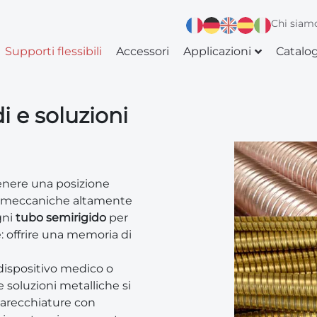
Chi siam
Supporti flessibili
Accessori
Applicazioni
Catalo
di e soluzioni
enere una posizione
e meccaniche altamente
gni
tubo semirigido
per
 offrire una memoria di
dispositivo medico o
 soluzioni metalliche si
parecchiature con