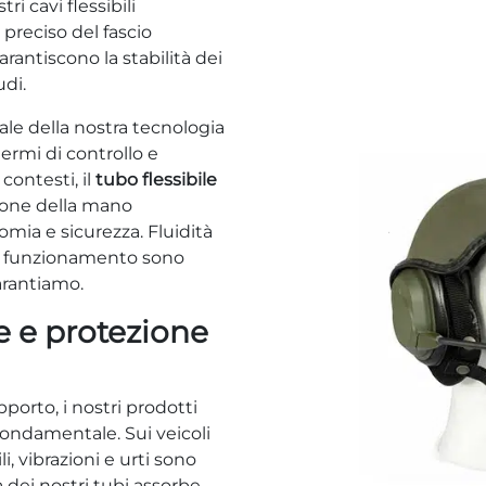
ri cavi flessibili
reciso del fascio
rantiscono la stabilità dei
udi.
ale della nostra tecnologia
ermi di controllo e
contesti, il
tubo flessibile
ione della mano
omia e sicurezza. Fluidità
di funzionamento sono
arantiamo.
 e protezione
porto, i nostri prodotti
fondamentale. Sui veicoli
li, vibrazioni e urti sono
a dei nostri tubi assorbe