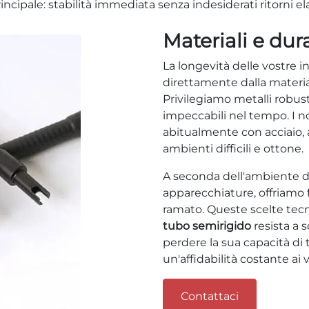
rincipale: stabilità immediata senza indesiderati ritorni ela
Materiali e dur
La longevità delle vostre i
direttamente dalla materia
Privilegiamo metalli robust
impeccabili nel tempo. I n
abitualmente con acciaio, a
ambienti difficili e ottone.
A seconda dell'ambiente di 
apparecchiature, offriamo f
ramato. Queste scelte tec
tubo semirigido
resista a s
perdere la sua capacità di 
un'affidabilità costante ai v
Contattaci