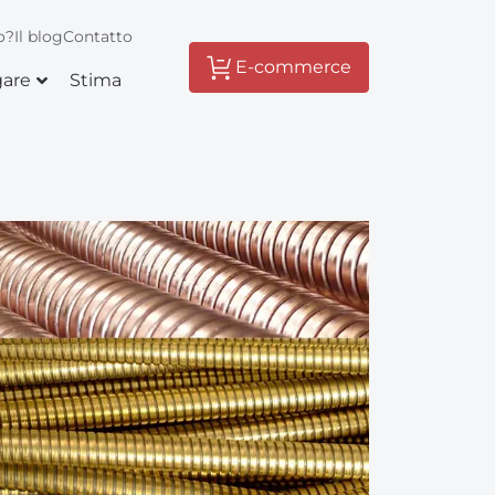
o?
Il blog
Contatto
E-commerce
gare
Stima