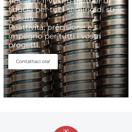
Abeillon, il vostro partner di
fiducia per tubi semirigidi su
misura.
Reattività, precisione e
impegno per tutti i vostri
progetti.
Contattaci ora!