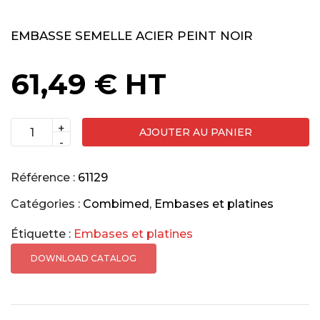
EMBASSE SEMELLE ACIER PEINT NOIR
61,49
€
HT
+
AJOUTER AU PANIER
quantité
-
de
Embasse
Référence :
61129
semelle
Catégories :
Combimed
,
Embases et platines
acier
Étiquette :
Embases et platines
peint
noir
DOWNLOAD CATALOG