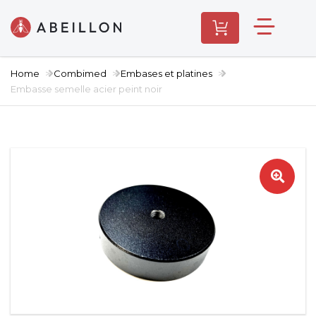
Home
Combimed
Embases et platines
Embasse semelle acier peint noir
🔍