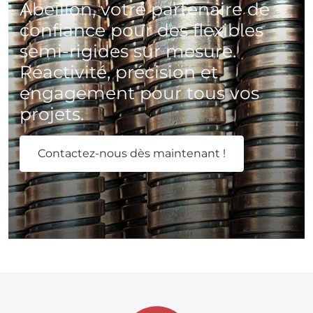
Abeillon, votre partenaire de
confiance pour des flexibles
semi-rigides sur mesure.
Réactivité, précision et
engagement pour tous vos
projets.
Contactez-nous dès maintenant !