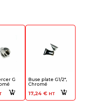
ercer G
Buse plate G1/2″,
romé
Chromé
17,24
€
T
HT