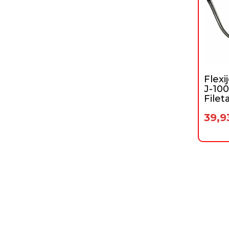
Flexi
J-100
Filet
39,