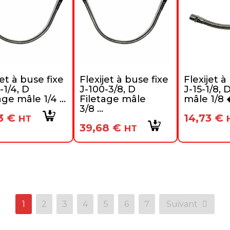
jet à buse fixe
Flexijet à buse fixe
Flexijet à
-1/4, D
J-100-3/8, D
J-15-1/8, 
age mâle 1/4 ...
Filetage mâle
mâle 1/8 �
3/8 ...
93
€
14,73
€
HT
39,68
€
HT
1
2
3
4
5
6
7
Suivant