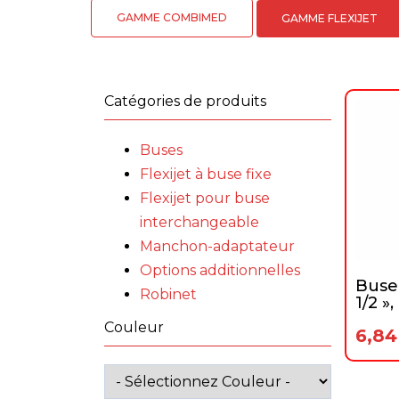
GAMME COMBIMED
GAMME FLEXIJET
Catégories de produits
Buses
Flexijet à buse fixe
Flexijet pour buse
interchangeable
Manchon-adaptateur
Options additionnelles
Buse
Robinet
1/2 »
Couleur
6,8