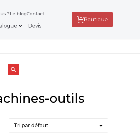
us ?
Le blog
Contact
Boutique
alogue
Devis
Search Button
achines-outils