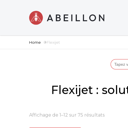
Home
Flexijet
Search
for:
Flexijet : so
Affichage de 1–12 sur 75 résultats