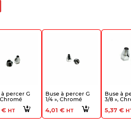
 à percer G
Buse à percer G
Buse à p
, Chromé
1/4 », Chromé
3/8 », Ch
4
€
4,01
€
5,37
€
HT
HT
H