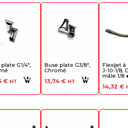
plate G1/4″,
Buse plate G3/8″,
Flexijet à
omé
Chromé
J-10-1/8, 
mâle 1/8 �
5
€
13,74
€
HT
HT
14,32
€