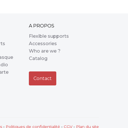
A PROPOS
Flexible supports
rts
Accessories
Who are we ?
casque
Catalog
adio
arte
Contact
s
-
Politiques de confidentialité
-
CGV
-
Plan du site