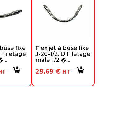
 buse fixe
Flexijet à buse fixe
D Filetage
J-20-1/2, D Filetage
...
mâle 1/2 �...
29,69
€
HT
HT