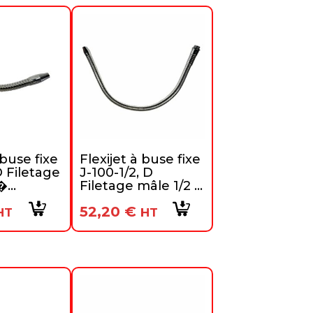
 buse fixe
Flexijet à buse fixe
D Filetage
J-100-1/2, D
...
Filetage mâle 1/2 ...
52,20
€
HT
HT