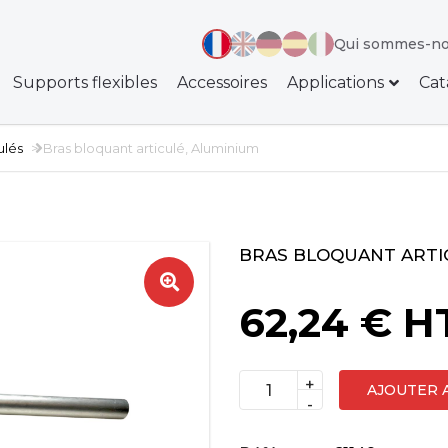
Qui sommes-no
Supports flexibles
Accessoires
Applications
Cat
ulés
Bras bloquant articulé, Aluminium
BRAS BLOQUANT ARTI
🔍
62,24
€
H
+
AJOUTER 
quantité
-
de