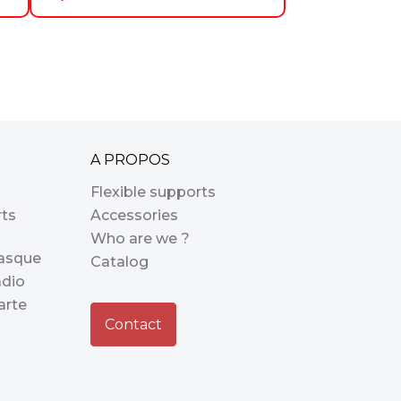
A PROPOS
Flexible supports
rts
Accessories
Who are we ?
casque
Catalog
adio
arte
Contact