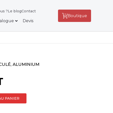
us ?
Le blog
Contact
Boutique
alogue
Devis
CULÉ, ALUMINIUM
T
AU PANIER