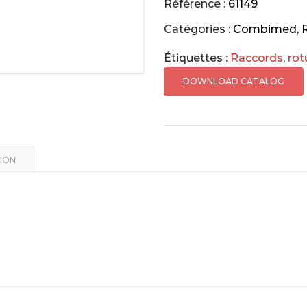
Bras
Référence :
61149
bloquant
Catégories :
Combimed
,
R
articulé,
Étiquettes :
Raccords
,
rot
Aluminium
DOWNLOAD CATALOG
ION