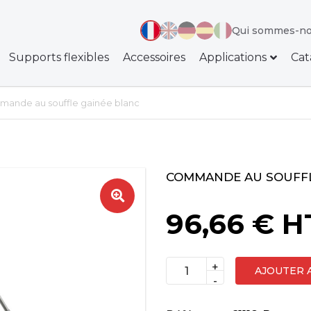
Qui sommes-no
Supports flexibles
Accessoires
Applications
Cat
ande au souffle gainée blanc
COMMANDE AU SOUFFL
🔍
96,66
€
H
+
AJOUTER 
quantité
-
de