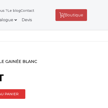
us ?
Le blog
Contact
Boutique
alogue
Devis
E GAINÉE BLANC
T
AU PANIER