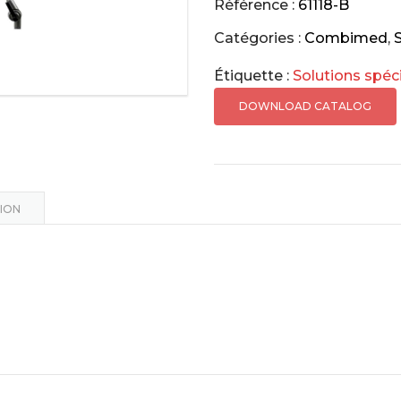
Commande
Référence :
61118-B
au
Catégories :
Combimed
,
souffle
Étiquette :
Solutions spéc
gainée
blanc
DOWNLOAD CATALOG
ION