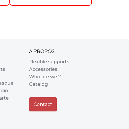
A PROPOS
Flexible supports
rts
Accessories
Who are we ?
casque
Catalog
adio
arte
Contact