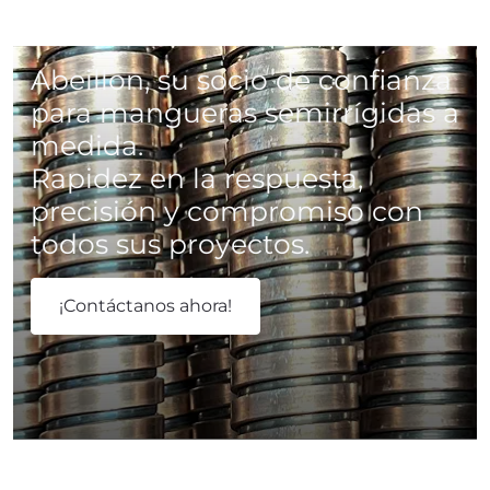
Abeillon, su socio de confianza
para mangueras semirrígidas a
medida.
Rapidez en la respuesta,
precisión y compromiso con
todos sus proyectos.
¡Contáctanos ahora!