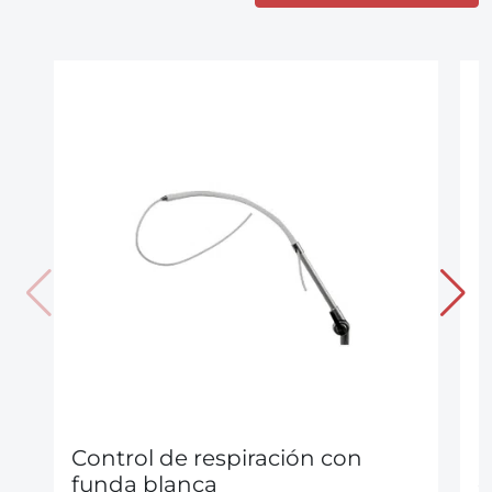
Control de respiración con
C
funda blanca
d