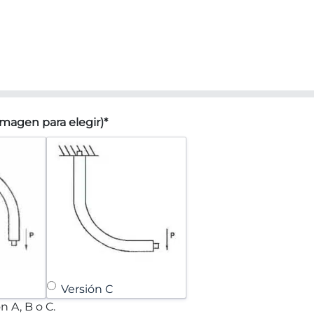
imagen para elegir)
*
Versión C
n A, B o C.