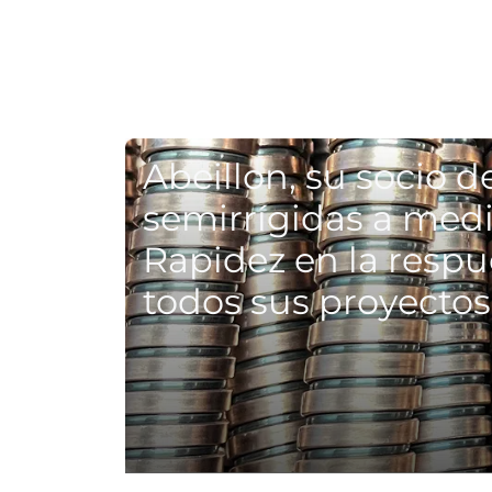
Abeillon, su socio 
semirrígidas a medi
Rapidez en la respu
todos sus proyectos