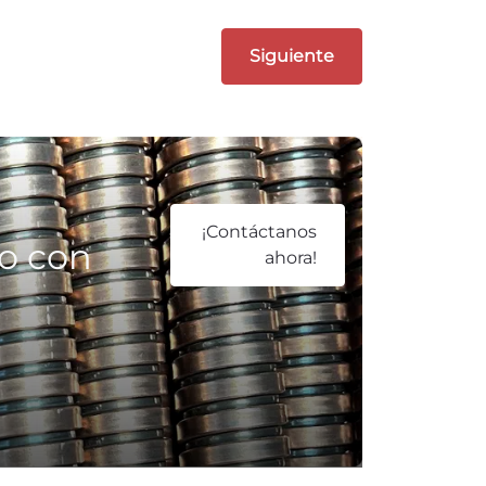
¡Contáctanos
so con
ahora!