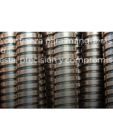
de confianza para mangueras
da.
esta, precisión y compromi
.