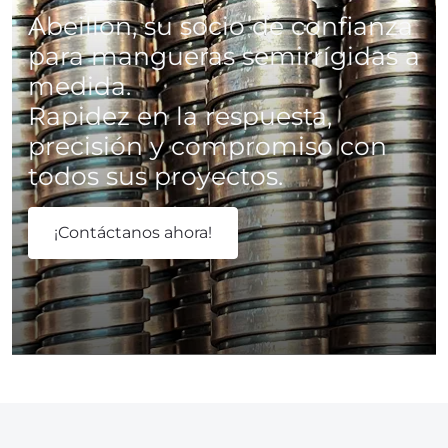
Abeillon, su socio de confianza
para mangueras semirrígidas a
medida.
Rapidez en la respuesta,
precisión y compromiso con
todos sus proyectos.
¡Contáctanos ahora!