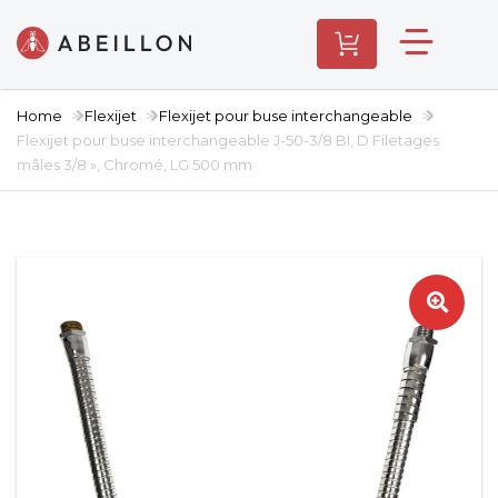
Home
Flexijet
Flexijet pour buse interchangeable
Flexijet pour buse interchangeable J-50-3/8 BI, D Filetages
mâles 3/8 », Chromé, LG 500 mm
🔍