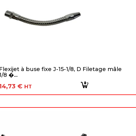
Flexijet à buse fixe J-15-1/8, D Filetage mâle
1/8 �...
14,73
€
HT