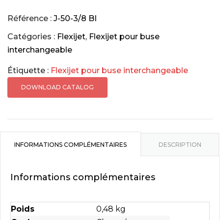
de
Flexijet
Référence :
J-50-3/8 BI
pour
Catégories :
Flexijet
,
Flexijet pour buse
buse
interchangeable
interchangeable
Étiquette :
Flexijet pour buse interchangeable
J-
50-
DOWNLOAD CATALOG
3/8
BI,
D
Filetages
INFORMATIONS COMPLÉMENTAIRES
DESCRIPTION
mâles
3/8'',
Informations complémentaires
Chromé,
LG
500
Poids
0,48 kg
mm