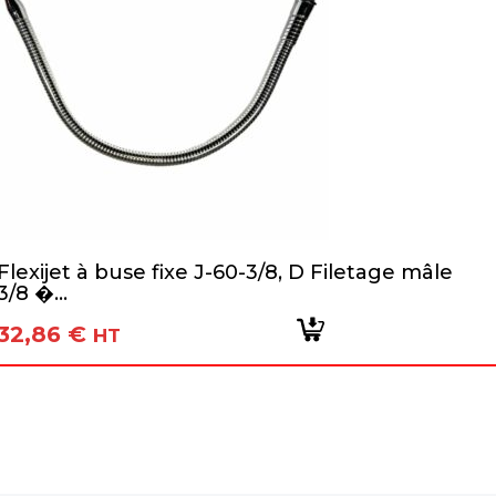
Flexijet à buse fixe J-60-3/8, D Filetage mâle
3/8 �...
32,86
€
HT