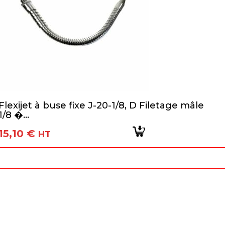
Flexijet à buse fixe J-20-1/8, D Filetage mâle
1/8 �...
15,10
€
HT