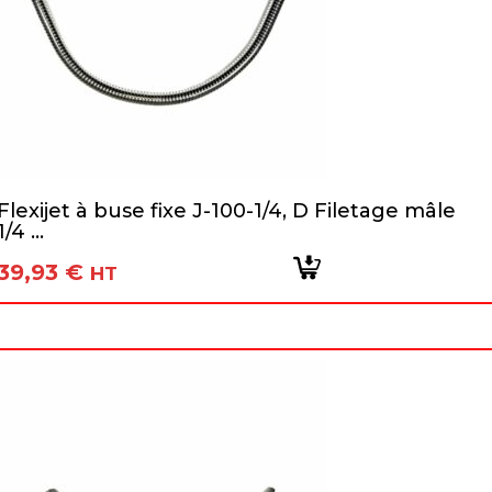
Flexijet à buse fixe J-100-1/4, D Filetage mâle
1/4 ...
39,93
€
HT